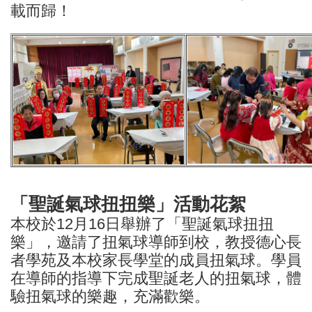
載而歸！
「聖誕氣球扭扭樂」活動花絮
本校於12月16日舉辦了「聖誕氣球扭扭
樂」，邀請了扭氣球導師到校，教授德心長
者學苑及本校家長學堂的成員扭氣球。學員
在導師的指導下完成聖誕老人的扭氣球，體
驗扭氣球的樂趣，充滿歡樂。