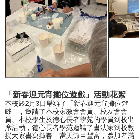
「新春迎元宵攤位遊戲」活動花絮
本校於2月3日舉辦了「新春迎元宵攤位遊
戲」，邀請了本校家教會會員、校友會會
員、本校學生及德心長者學苑的學員到校出
席活動，德心長者學苑邀請了書法家到校教
授大家書寫揮春，當天節目豐富，參加者滿