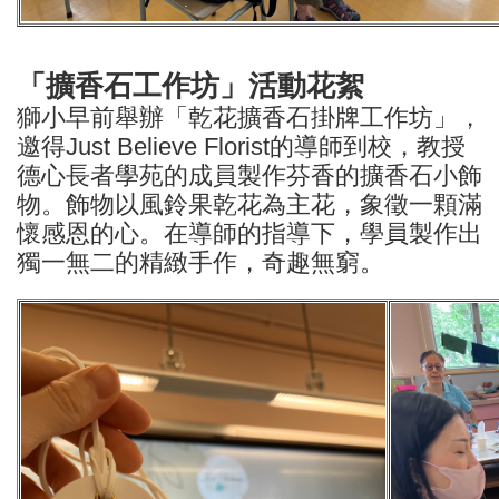
「擴香石工作坊」活動花絮
獅小早前舉辦「乾花擴香石掛牌工作坊」，
邀得Just Believe Florist的導師到校，教授
德心長者學苑的成員製作芬香的擴香石小飾
物。飾物以風鈴果乾花為主花，象徵一顆滿
懷感恩的心。在導師的指導下，學員製作出
獨一無二的精緻手作，奇趣無窮。