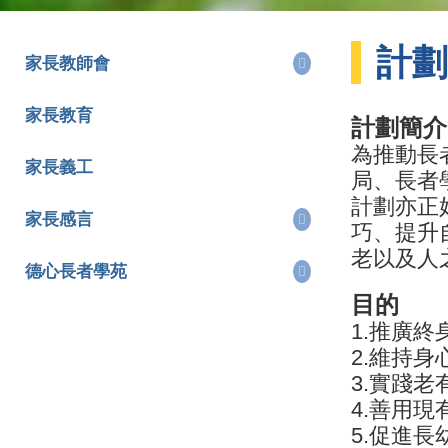
計劃
家長教師會
家長教育
計劃簡介
為推動長
家長義工
局、長者
計劃亦正
家長感言
巧、提升
老以及人
德心長者學苑
目的
1.推廣
2.維持
3.實踐
4.善用
5.促進