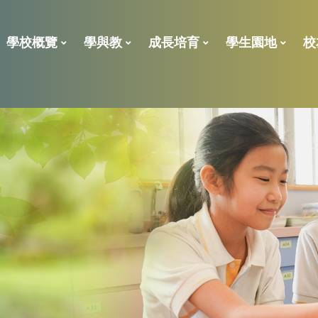
學校概覽
學與教
成長培育
學生園地
校
2023年校外評核報告
學校處理投訴指引
「全校參與模式」的共融政策及支援措施報告
全方位學習及姊妹學校津貼
小一後補 學位申請表
學位分配一般資料
ENGLISH LANGUAGE
校董、
校友義工獎