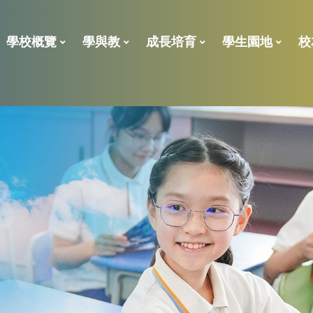
學校概覽
學與教
成長培育
學生園地
校
2023年校外評核報告
學校處理投訴指引
「全校參與模式」的共融政策及支援措施報告
全方位學習及姊妹學校津貼
小一後補 學位申請表
學位分配一般資料
ENGLISH LANGUAGE
校董、
校友義工獎