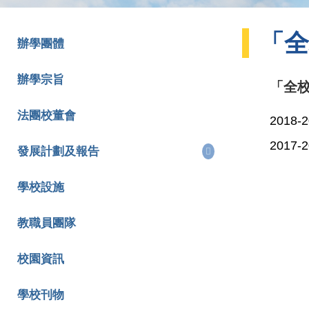
「全
辦學團體
辦學宗旨
「全
法團校董會
201
201
發展計劃及報告
學校設施
教職員團隊
校園資訊
學校刊物