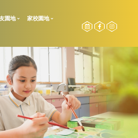
友園地
家校園地
校友委員選舉
勵計劃
STEAM訓練小組
2024-2025測驗二榮譽榜
2024-2025測驗一榮譽榜
2023-2024測驗一榮譽榜
2022-2023 下學期校內獎項
2022-2023 獎學金得獎名單
2022-2023測驗二榮譽榜
21-22獎學金得獎名單
21-22下_傑出學業、品行、服務得獎得獎名單
2021-2022年度上學期得獎名單
2021-2022校外比賽(上學期)
2020-2021校外比賽(全學期)
2021至2022年度
2022至2023年度
2020至2021年度
2021至2022年度
2023-2024活動相片
2022-2023活動相片
參加長者學苑之目的