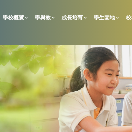
學校概覽
學與教
成長培育
學生園地
校
For NCS Support
2023年校外評核報告
學校處理投訴指引
「全校參與模式」的共融政策及支援措施報告
全方位學習及姊妹學校津貼
小一後補 學位申請表
學位分配一般資料
ENGLISH LANGUAGE
校董、
校友義工獎