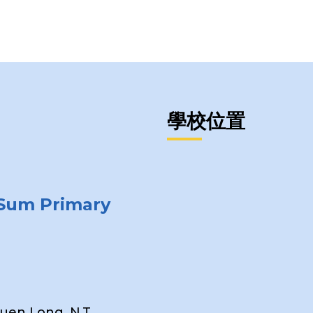
學校位置
 Sum Primary
Yuen Long, N.T.