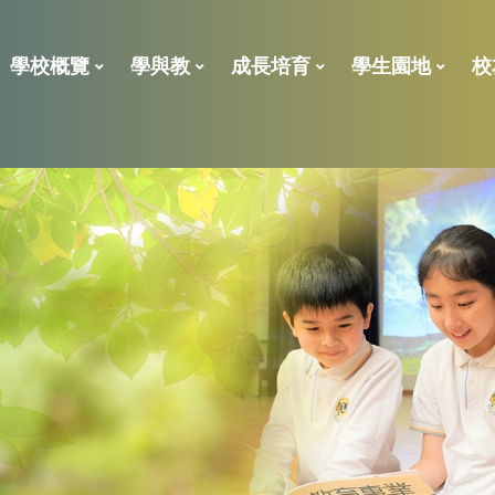
學校概覽
學與教
成長培育
學生園地
校
2023年校外評核報告
學校處理投訴指引
「全校參與模式」的共融政策及支援措施報告
全方位學習及姊妹學校津貼
小一後補 學位申請表
學位分配一般資料
ENGLISH LANGUAGE
校董、
校友義工獎