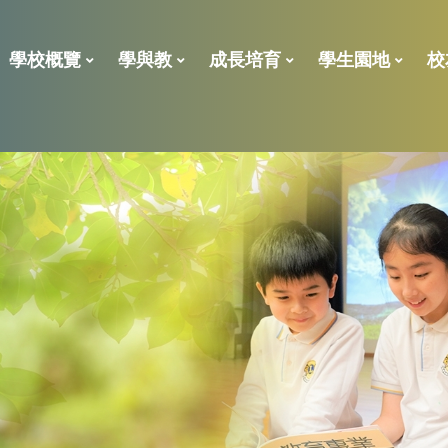
學校概覽
學與教
成長培育
學生園地
校
For NCS Support
2023年校外評核報告
學校處理投訴指引
「全校參與模式」的共融政策及支援措施報告
全方位學習及姊妹學校津貼
小一後補 學位申請表
學位分配一般資料
ENGLISH LANGUAGE
校董、
校友義工獎