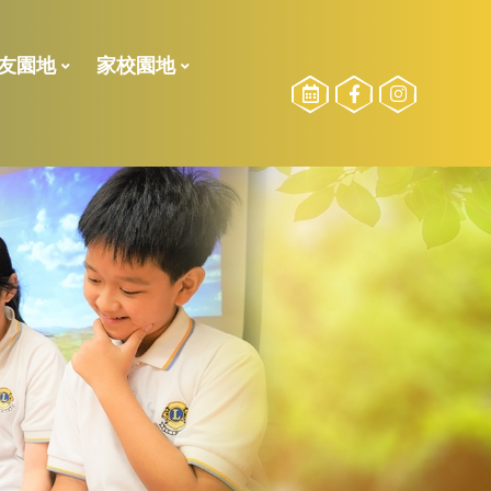
友園地
家校園地
校友委員選舉
勵計劃
STEAM訓練小組
2024-2025測驗二榮譽榜
2024-2025測驗一榮譽榜
2023-2024測驗一榮譽榜
2022-2023 下學期校內獎項
2022-2023 獎學金得獎名單
2022-2023測驗二榮譽榜
21-22獎學金得獎名單
21-22下_傑出學業、品行、服務得獎得獎名單
2021-2022年度上學期得獎名單
2021-2022校外比賽(上學期)
2020-2021校外比賽(全學期)
2021至2022年度
2022至2023年度
2020至2021年度
2021至2022年度
2023-2024活動相片
2022-2023活動相片
參加長者學苑之目的