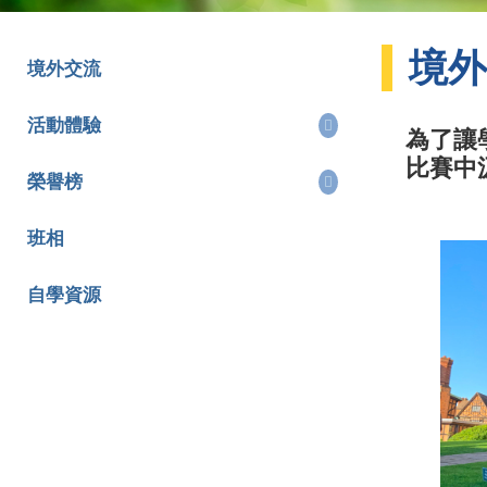
境外
境外交流
活動體驗
為了讓
比賽中
榮譽榜
班相
自學資源