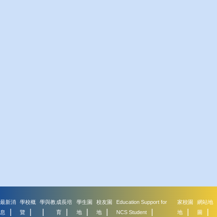
最新消
學校概
學與教
成長培
學生園
校友園
Education Support for
家校園
網站地
息
覽
育
地
地
NCS Student
地
圖