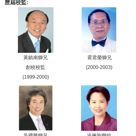
歷屆校監:
黃鎮南獅兄
霍君榮獅兄
創校校監
(2000-2003)
(1999-2000)
吳國勝獅兄
冼姵璇獅姐