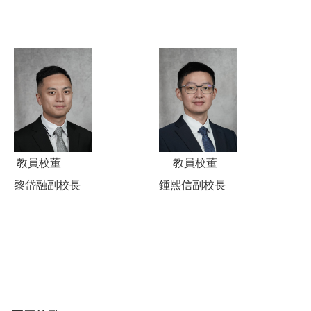
教員校董
教員校董
黎岱融副校長
鍾熙信副校長