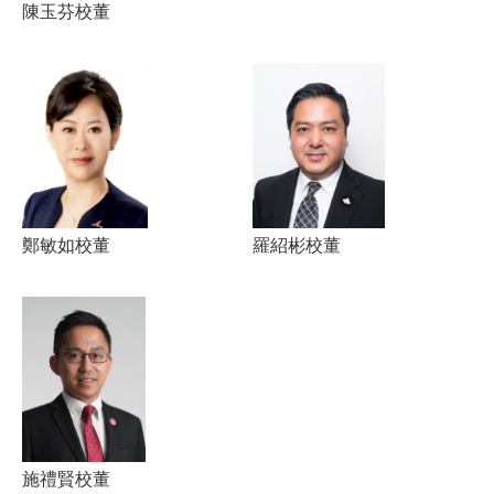
陳玉芬校董
鄭敏如校董
羅紹彬校董
施禮賢校董