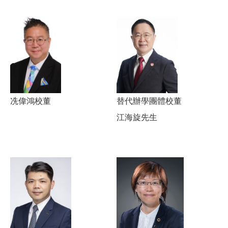
冼偉鴻校董
替代辦學團體校董
江海旋先生