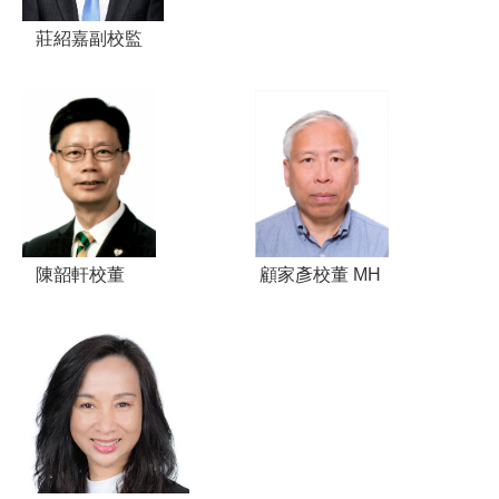
莊紹嘉副校監
陳韶軒校董
顧家彥校董 MH