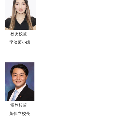
校友校董
李汶茵小姐
當然校董
黃偉立校長