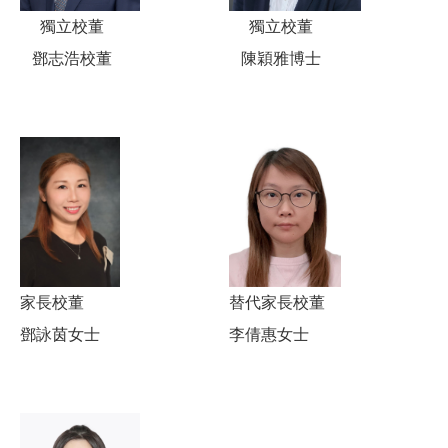
獨立校董
獨立校董
鄧志浩校董
陳穎雅博士
家長校董
替代家長校董
鄧詠茵女士
李倩惠女士