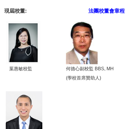
現屆校董:
法團校董會章程
葉惠敏校監
何德心副校監 BBS, MH
(學校首席贊助人)