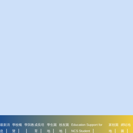
最新消
學校概
學與教
成長培
學生園
校友園
Education Support for
家校園
網站地
息
覽
育
地
地
NCS Student
地
圖