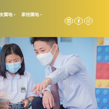
友園地
家校園地
校友委員選舉
勵計劃
STEAM訓練小組
2024-2025測驗二榮譽榜
2024-2025測驗一榮譽榜
2023-2024測驗一榮譽榜
2022-2023 下學期校內獎項
2022-2023 獎學金得獎名單
2022-2023測驗二榮譽榜
21-22獎學金得獎名單
21-22下_傑出學業、品行、服務得獎得獎名單
2021-2022年度上學期得獎名單
2021-2022校外比賽(上學期)
2020-2021校外比賽(全學期)
2021至2022年度
2022至2023年度
2020至2021年度
2021至2022年度
2023-2024活動相片
2022-2023活動相片
參加長者學苑之目的