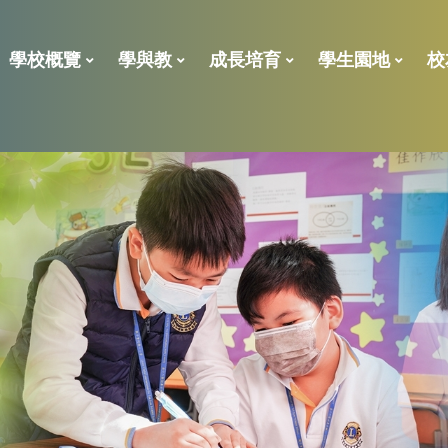
學校概覽
學與教
成長培育
學生園地
校
For NCS Support
2023年校外評核報告
學校處理投訴指引
「全校參與模式」的共融政策及支援措施報告
全方位學習及姊妹學校津貼
小一後補 學位申請表
學位分配一般資料
ENGLISH LANGUAGE
校董、
校友義工獎