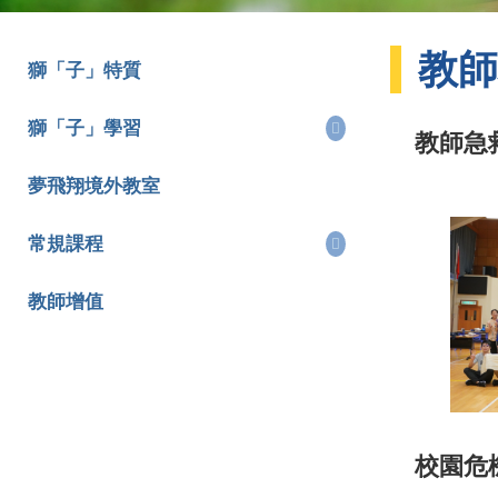
教師
獅「子」特質
獅「子」學習
教師急
夢飛翔境外教室
常規課程
教師增值
校園危