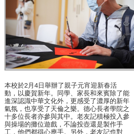
本校於2月4日舉辦了親子元宵迎新春活
動，以慶賀新年。同學、家長和來賓除了能
進深認識中華文化外，更感受了濃厚的新年
氣氛，也享受了天倫之樂。德心長者學院之
十多位長者亦參與其中。老友記積極投入參
與操場的攤位遊戲，不論投壺還是製作手
工，他們都得心應手。另外，老友記也對