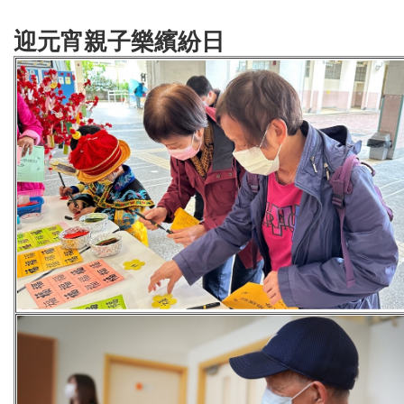
迎元宵親子樂繽紛日