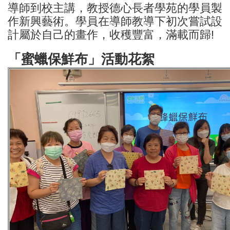
導師到校主講，教授德心長者學苑的學員製
作新興藝術。學員在導師教導下初次嘗試設
計屬於自己的畫作，收穫豐富，滿載而歸!
「蜜蠟保鮮布」活動花絮