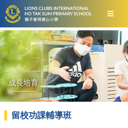
成長培育
留校功課輔導班