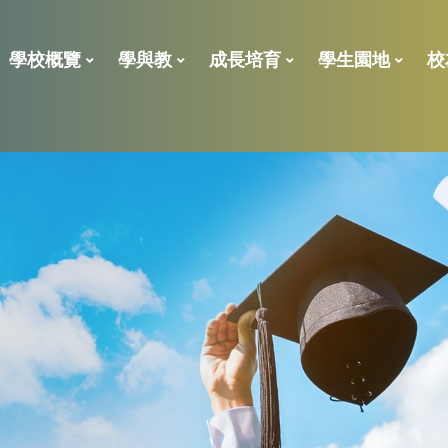
學校概覽
學與教
成長培育
學生園地
校
2023年校外評核報告
學校處理投訴指引
「全校參與模式」的共融政策及支援措施報告
全方位學習及姊妹學校津貼
小一後補 學位申請表
學位分配一般資料
ENGLISH LANGUAGE
校董、
校友義工獎