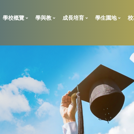
學校概覽
學與教
成長培育
學生園地
校
2023年校外評核報告
學校處理投訴指引
「全校參與模式」的共融政策及支援措施報告
全方位學習及姊妹學校津貼
小一後補 學位申請表
學位分配一般資料
ENGLISH LANGUAGE
校董、
校友義工獎