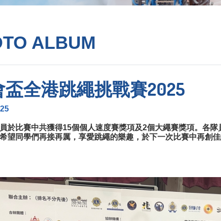
OTO ALBUM
盃全港跳繩挑戰賽2025
025
員於比賽中共獲得15個個人速度賽獎項及2個大繩賽獎項。各
希望同學們再接再厲，享愛跳繩的樂趣，於下一次比賽中再創佳