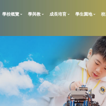
學校概覽
學與教
成長培育
學生園地
校
2023年校外評核報告
學校處理投訴指引
「全校參與模式」的共融政策及支援措施報告
全方位學習及姊妹學校津貼
小一後補 學位申請表
學位分配一般資料
ENGLISH LANGUAGE
校董、
校友義工獎