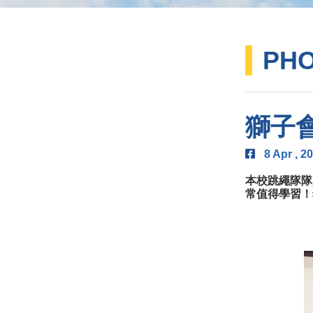
PH
獅子會
8 Apr , 2
本校跳繩隊隊
常值得學習！